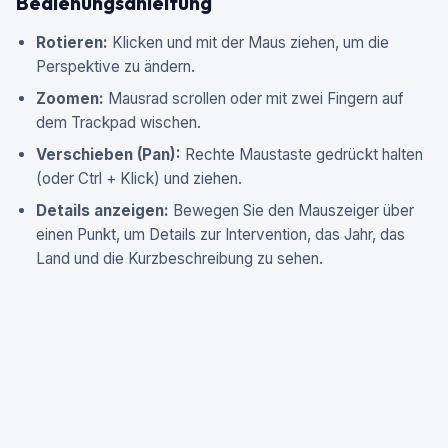
Bedienungsanleitung
Rotieren:
Klicken und mit der Maus ziehen, um die
Perspektive zu ändern.
Zoomen:
Mausrad scrollen oder mit zwei Fingern auf
dem Trackpad wischen.
Verschieben (Pan):
Rechte Maustaste gedrückt halten
(oder Ctrl + Klick) und ziehen.
Details anzeigen:
Bewegen Sie den Mauszeiger über
einen Punkt, um Details zur Intervention, das Jahr, das
Land und die Kurzbeschreibung zu sehen.
Wie entstehen diese Daten?
Die Daten wurden durch einen strukturierten Data-Science-
Prozess generiert:
Datenbereinigung:
Filterung der Einträge aus dem
Excel-Tabellenblatt
Interventionen
zur Eliminierung